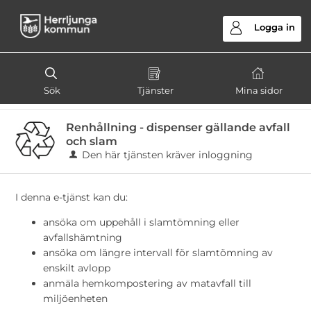
Välkommen
till
Logga in
e-
tjänster
-
Sök
Tjänster
Mina sidor
Herrljunga
kommun
Renhållning - dispenser gällande avfall
och slam
Den här tjänsten kräver inloggning
I denna e-tjänst kan du:
ansöka om uppehåll i slamtömning eller
avfallshämtning
ansöka om längre intervall för slamtömning av
enskilt avlopp
anmäla hemkompostering av matavfall till
miljöenheten