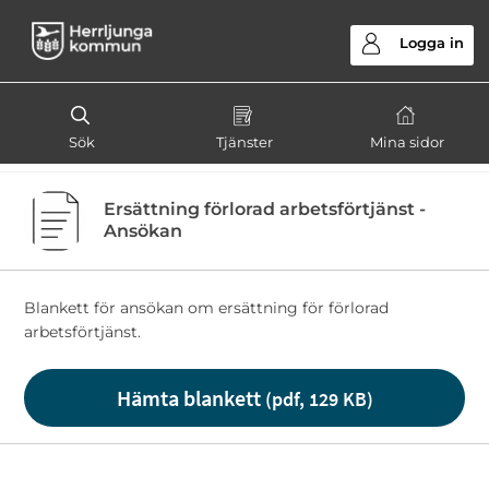
Välkommen
till
Logga in
e-
tjänster
-
Sök
Tjänster
Mina sidor
Herrljunga
kommun
Ersättning förlorad arbetsförtjänst -
Ansökan
Blankett för ansökan om ersättning för förlorad
arbetsförtjänst.
Hämta blankett
(pdf, 129 KB)