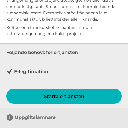
arrangemang eller projekt. Stödet ges helt eller delvis
som förlustgaranti. Stödet förutsätter kompletterande
ekonomisk insats. Exempelvis stöd från annan icke-
kommunal aktör, biljettintäkter eller liknande.
Kultur- och fritidsutskottet hanterar stöd till
kulturarrangemang och kulturprojekt.
Följande behövs för e-tjänsten
E-legitimation
Starta e-tjänsten
Uppgiftslämnare