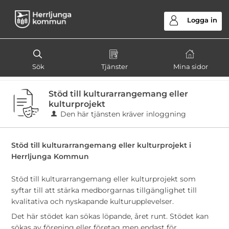
Välkommen
till
Logga in
e-
tjänster
-
Sök
Tjänster
Mina sidor
Herrljunga
kommun
Stöd till kulturarrangemang eller
kulturprojekt
Den här tjänsten kräver inloggning
Stöd till kulturarrangemang eller kulturprojekt i
Herrljunga Kommun
Stöd till kulturarrangemang eller kulturprojekt som
syftar till att stärka medborgarnas tillgänglighet till
kvalitativa och nyskapande kulturupplevelser.
Det här stödet kan sökas löpande, året runt. Stödet kan
sökas av förening eller företag men endast för