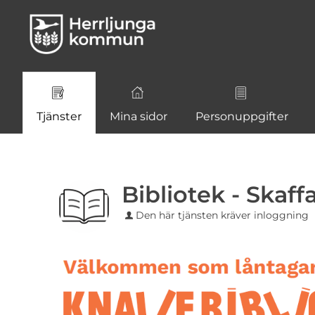
Välkommen
till
e-
tjänster
-
Herrljunga
Tjänster
Mina sidor
Personuppgifter
kommun
Bibliotek - Skaffa
Den här tjänsten kräver inloggning