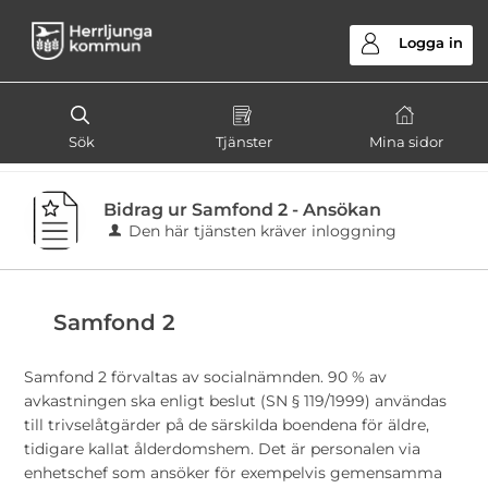
Välkommen
till
Logga in
e-
tjänster
-
Sök
Tjänster
Mina sidor
Herrljunga
kommun
Bidrag ur Samfond 2 - Ansökan
Den här tjänsten kräver inloggning
Samfond 2
Samfond 2 förvaltas av socialnämnden. 90 % av
avkastningen ska enligt beslut (SN § 119/1999) användas
till trivselåtgärder på de särskilda boendena för äldre,
tidigare kallat ålderdomshem. Det är personalen via
enhetschef som ansöker för exempelvis gemensamma